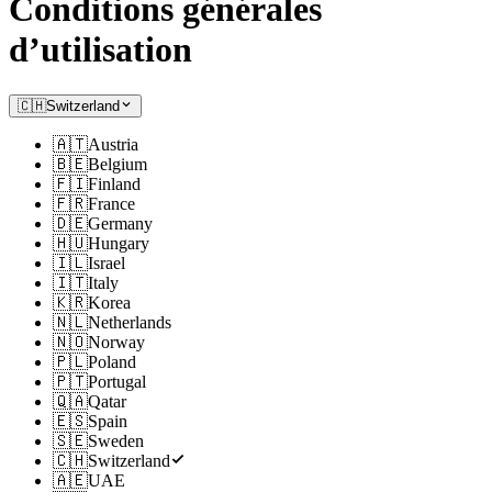
Conditions générales
d’utilisation
🇨🇭
Switzerland
🇦🇹
Austria
🇧🇪
Belgium
🇫🇮
Finland
🇫🇷
France
🇩🇪
Germany
🇭🇺
Hungary
🇮🇱
Israel
🇮🇹
Italy
🇰🇷
Korea
🇳🇱
Netherlands
🇳🇴
Norway
🇵🇱
Poland
🇵🇹
Portugal
🇶🇦
Qatar
🇪🇸
Spain
🇸🇪
Sweden
🇨🇭
Switzerland
🇦🇪
UAE