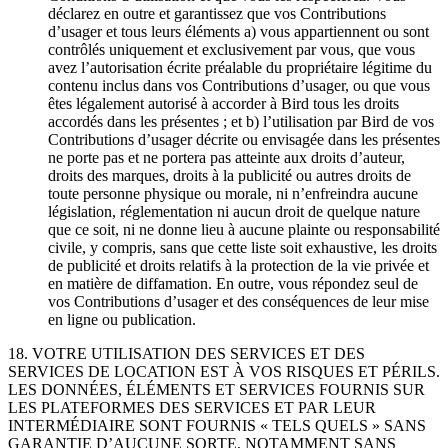
déclarez en outre et garantissez que vos Contributions
d’usager et tous leurs éléments a) vous appartiennent ou sont
contrôlés uniquement et exclusivement par vous, que vous
avez l’autorisation écrite préalable du propriétaire légitime du
contenu inclus dans vos Contributions d’usager, ou que vous
êtes légalement autorisé à accorder à Bird tous les droits
accordés dans les présentes ; et b) l’utilisation par Bird de vos
Contributions d’usager décrite ou envisagée dans les présentes
ne porte pas et ne portera pas atteinte aux droits d’auteur,
droits des marques, droits à la publicité ou autres droits de
toute personne physique ou morale, ni n’enfreindra aucune
législation, réglementation ni aucun droit de quelque nature
que ce soit, ni ne donne lieu à aucune plainte ou responsabilité
civile, y compris, sans que cette liste soit exhaustive, les droits
de publicité et droits relatifs à la protection de la vie privée et
en matière de diffamation. En outre, vous répondez seul de
vos Contributions d’usager et des conséquences de leur mise
en ligne ou publication.
18. VOTRE UTILISATION DES SERVICES ET DES
SERVICES DE LOCATION EST À VOS RISQUES ET PÉRILS.
LES DONNÉES, ÉLÉMENTS ET SERVICES FOURNIS SUR
LES PLATEFORMES DES SERVICES ET PAR LEUR
INTERMÉDIAIRE SONT FOURNIS « TELS QUELS » SANS
GARANTIE D’AUCUNE SORTE, NOTAMMENT SANS