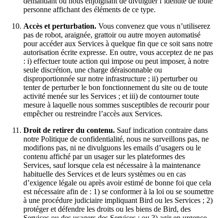
demandant ou nous enjoignant de divulguer l’identité de toute
personne affichant des éléments de ce type.
Accès et perturbation.
Vous convenez que vous n’utiliserez
pas de robot, araignée, grattoir ou autre moyen automatisé
pour accéder aux Services à quelque fin que ce soit sans notre
autorisation écrite expresse. En outre, vous acceptez de ne pas
: i) effectuer toute action qui impose ou peut imposer, à notre
seule discrétion, une charge déraisonnable ou
disproportionnée sur notre infrastructure ; ii) perturber ou
tenter de perturber le bon fonctionnement du site ou de toute
activité menée sur les Services ; et iii) de contourner toute
mesure à laquelle nous sommes susceptibles de recourir pour
empêcher ou restreindre l’accès aux Services.
Droit de retirer du contenu.
Sauf indication contraire dans
notre Politique de confidentialité, nous ne surveillons pas, ne
modifions pas, ni ne divulguons les emails d’usagers ou le
contenu affiché par un usager sur les plateformes des
Services, sauf lorsque cela est nécessaire à la maintenance
habituelle des Services et de leurs systèmes ou en cas
d’exigence légale ou après avoir estimé de bonne foi que cela
est nécessaire afin de : 1) se conformer à la loi ou se soumettre
à une procédure judiciaire impliquant Bird ou les Services ; 2)
protéger et défendre les droits ou les biens de Bird, des
Services ou des usagers des Services ; ou 3) agir en urgence