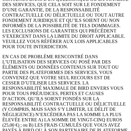
DES SERVICES, QUE CELA SOIT SUR LE FONDEMENT
D’UNE GARANTIE, DE LA RESPONSABILITÉ
CONTRACTUELLE OU DÉLICTUELLE OU TOUT AUTRE
FONDEMENT JURIDIQUE ET QU’ILS SOIENT OU NON
INFORMÉS DE LA POSSIBILITÉ DE TELS DOMMAGES.
LES EXCLUSIONS DE GARANTIES QUI PRÉCÈDENT
S’EXERCENT DANS LA LIMITE DU DROIT APPLICABLE.
VEUILLEZ VOUS RÉFÉRER AUX LOIS APPLICABLES
POUR TOUTE INTERDICTION.
EN CAS DE PROBLÈME RENCONTRÉ DANS
L’UTILISATION DES SERVICES OU POSÉ PAR DES
ÉLÉMENTS OU DONNÉES CONTENUS SUR TOUT OU
PARTIE DES PLATEFORMES DES SERVICES, VOUS
CONVENEZ QUE VOTRE SEUL RECOURS EST DE
CESSER D’UTILISER LES SERVICES. LA
RESPONSABILITÉ MAXIMALE DE BIRD ENVERS VOUS
POUR TOUS PRÉJUDICES, PERTES ET CAUSES
D’ACTION, QU’ILS SOIENT FONDÉS SUR LA
RESPONSABILITÉ CONTRACTUELLE OU DÉLICTUELLE
(Y COMPRIS, MAIS SANS S’Y LIMITER, LE DÉLIT DE
NÉGLIGENCE) N’EXCÉDERA PAS LA SOMME LA PLUS
ÉLEVÉE ENTRE A) LA SOMME DE VINGT-CINQ EUROS
(25,00 €) ; ou B) LES FRAIS CUMULÉS QUE VOUS AVEZ
PAYÉS À BIRD OU À SON PARTENAIRE DE PLATEFORME