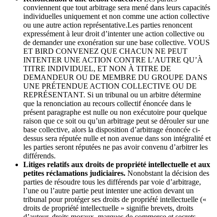
conviennent que tout arbitrage sera mené dans leurs capacités
individuelles uniquement et non comme une action collective
ou une autre action représentative.Les parties renoncent
expressément à leur droit d’intenter une action collective ou
de demander une exonération sur une base collective. VOUS
ET BIRD CONVENEZ QUE CHACUN NE PEUT
INTENTER UNE ACTION CONTRE L’AUTRE QU’À
TITRE INDIVIDUEL, ET NON À TITRE DE
DEMANDEUR OU DE MEMBRE DU GROUPE DANS
UNE PRÉTENDUE ACTION COLLECTIVE OU DE
REPRÉSENTANT. Si un tribunal ou un arbitre détermine
que la renonciation au recours collectif énoncée dans le
présent paragraphe est nulle ou non exécutoire pour quelque
raison que ce soit ou qu’un arbitrage peut se dérouler sur une
base collective, alors la disposition d’arbitrage énoncée ci-
dessus sera réputée nulle et non avenue dans son intégralité et
les parties seront réputées ne pas avoir convenu d’arbitrer les
différends.
Litiges relatifs aux droits de propriété intellectuelle et aux
petites réclamations judiciaires.
Nonobstant la décision des
parties de résoudre tous les différends par voie d’arbitrage,
l’une ou l’autre partie peut intenter une action devant un
tribunal pour protéger ses droits de propriété intellectuelle («
droits de propriété intellectuelle » signifie brevets, droits
d’auteur, droits moraux, marques de commerce et secrets