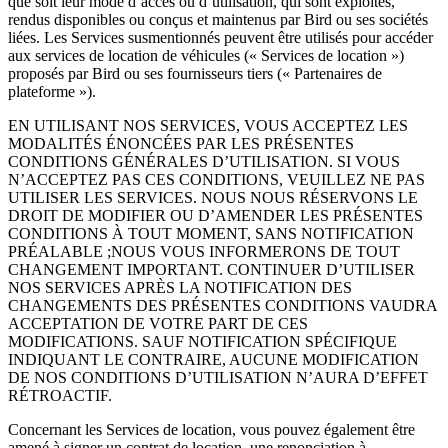
que soit leur mode d’accès ou d’utilisation, qui sont exploités,
rendus disponibles ou conçus et maintenus par Bird ou ses sociétés
liées. Les Services susmentionnés peuvent être utilisés pour accéder
aux services de location de véhicules (« Services de location »)
proposés par Bird ou ses fournisseurs tiers (« Partenaires de
plateforme »).
EN UTILISANT NOS SERVICES, VOUS ACCEPTEZ LES
MODALITÉS ÉNONCÉES PAR LES PRÉSENTES
CONDITIONS GÉNÉRALES D’UTILISATION. SI VOUS
N’ACCEPTEZ PAS CES CONDITIONS, VEUILLEZ NE PAS
UTILISER LES SERVICES. NOUS NOUS RÉSERVONS LE
DROIT DE MODIFIER OU D’AMENDER LES PRÉSENTES
CONDITIONS À TOUT MOMENT, SANS NOTIFICATION
PRÉALABLE ;NOUS VOUS INFORMERONS DE TOUT
CHANGEMENT IMPORTANT. CONTINUER D’UTILISER
NOS SERVICES APRÈS LA NOTIFICATION DES
CHANGEMENTS DES PRÉSENTES CONDITIONS VAUDRA
ACCEPTATION DE VOTRE PART DE CES
MODIFICATIONS. SAUF NOTIFICATION SPÉCIFIQUE
INDIQUANT LE CONTRAIRE, AUCUNE MODIFICATION
DE NOS CONDITIONS D’UTILISATION N’AURA D’EFFET
RÉTROACTIF.
Concernant les Services de location, vous pouvez également être
amené à signer un contrat de location, une renonciation à