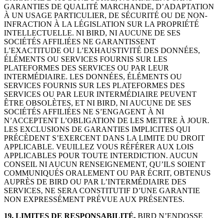
GARANTIES DE QUALITÉ MARCHANDE, D’ADAPTATION
À UN USAGE PARTICULIER, DE SÉCURITÉ OU DE NON-
INFRACTION À LA LÉGISLATION SUR LA PROPRIÉTÉ
INTELLECTUELLE. NI BIRD, NI AUCUNE DE SES
SOCIÉTÉS AFFILIÉES NE GARANTISSENT
L’EXACTITUDE OU L’EXHAUSTIVITÉ DES DONNÉES,
ÉLÉMENTS OU SERVICES FOURNIS SUR LES
PLATEFORMES DES SERVICES OU PAR LEUR
INTERMÉDIAIRE. LES DONNÉES, ÉLÉMENTS OU
SERVICES FOURNIS SUR LES PLATEFORMES DES
SERVICES OU PAR LEUR INTERMÉDIAIRE PEUVENT
ÊTRE OBSOLÈTES, ET NI BIRD, NI AUCUNE DE SES
SOCIÉTÉS AFFILIÉES NE S’ENGAGENT À NI
N’ACCEPTENT L’OBLIGATION DE LES METTRE À JOUR.
LES EXCLUSIONS DE GARANTIES IMPLICITES QUI
PRÉCÈDENT S’EXERCENT DANS LA LIMITE DU DROIT
APPLICABLE. VEUILLEZ VOUS RÉFÉRER AUX LOIS
APPLICABLES POUR TOUTE INTERDICTION. AUCUN
CONSEIL NI AUCUN RENSEIGNEMENT, QU’ILS SOIENT
COMMUNIQUÉS ORALEMENT OU PAR ÉCRIT, OBTENUS
AUPRÈS DE BIRD OU PAR L’INTERMÉDIAIRE DES
SERVICES, NE SERA CONSTITUTIF D’UNE GARANTIE
NON EXPRESSÉMENT PRÉVUE AUX PRÉSENTES.
19. LIMITES DE RESPONSABILITÉ.
BIRD N’ENDOSSE