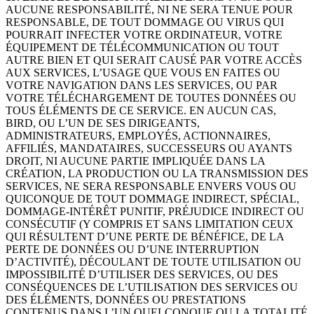
AUCUNE RESPONSABILITÉ, NI NE SERA TENUE POUR
RESPONSABLE, DE TOUT DOMMAGE OU VIRUS QUI
POURRAIT INFECTER VOTRE ORDINATEUR, VOTRE
ÉQUIPEMENT DE TÉLÉCOMMUNICATION OU TOUT
AUTRE BIEN ET QUI SERAIT CAUSÉ PAR VOTRE ACCÈS
AUX SERVICES, L’USAGE QUE VOUS EN FAITES OU
VOTRE NAVIGATION DANS LES SERVICES, OU PAR
VOTRE TÉLÉCHARGEMENT DE TOUTES DONNÉES OU
TOUS ÉLÉMENTS DE CE SERVICE. EN AUCUN CAS,
BIRD, OU L’UN DE SES DIRIGEANTS,
ADMINISTRATEURS, EMPLOYÉS, ACTIONNAIRES,
AFFILIÉS, MANDATAIRES, SUCCESSEURS OU AYANTS
DROIT, NI AUCUNE PARTIE IMPLIQUÉE DANS LA
CRÉATION, LA PRODUCTION OU LA TRANSMISSION DES
SERVICES, NE SERA RESPONSABLE ENVERS VOUS OU
QUICONQUE DE TOUT DOMMAGE INDIRECT, SPÉCIAL,
DOMMAGE-INTÉRÊT PUNITIF, PRÉJUDICE INDIRECT OU
CONSÉCUTIF (Y COMPRIS ET SANS LIMITATION CEUX
QUI RÉSULTENT D’UNE PERTE DE BÉNÉFICE, DE LA
PERTE DE DONNÉES OU D’UNE INTERRUPTION
D’ACTIVITÉ), DÉCOULANT DE TOUTE UTILISATION OU
IMPOSSIBILITÉ D’UTILISER DES SERVICES, OU DES
CONSÉQUENCES DE L’UTILISATION DES SERVICES OU
DES ÉLÉMENTS, DONNÉES OU PRESTATIONS
CONTENUS DANS L’UN QUELCONQUE OU LA TOTALITÉ