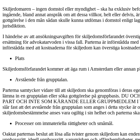
Skiljedomaren – ingen domstol eller myndighet – ska ha exklusiv befoge
ingående, bland annat anspråk om att dessa villkor, helt eller delvis, ä
gottgörelse i den mån sådan skulle kunna utdömas i domstol enligt lag 
jurisdiktion.
I händelse av att ansökningsavgiften för skiljedomsförfarandet översti
ersättning för advokatarvoden i vissa fall. Parterna är införstådda med
införstådda med att kostnaderna för skiljedom kan överstiga kostnadern
Plats
Skiljedomsförfarandet kommer att äga rum i Amsterdam eller annan p
Avstående från grupptalan.
Parterna samtycker vidare till att skiljedom ska genomföras i deras ege
lämna in en grupptalan eller söka gottgörelse på grup
PART OCH INTE SOM KÄRANDE ELLER GRUPPMEDLEM I TI
slår fast att det avstående från grupptalan som anges i detta stycke är 
skiljedomsbestämmelse anses vara ogiltig i sin helhet och parterna sk
Processer om immateriella rättigheter och småmål.
Oaktat parternas beslut att lösa alla tvister genom skiljedom kan endera
upphovsrätt, ideell upphovsrätt, varumärken och affärshemligheter, men