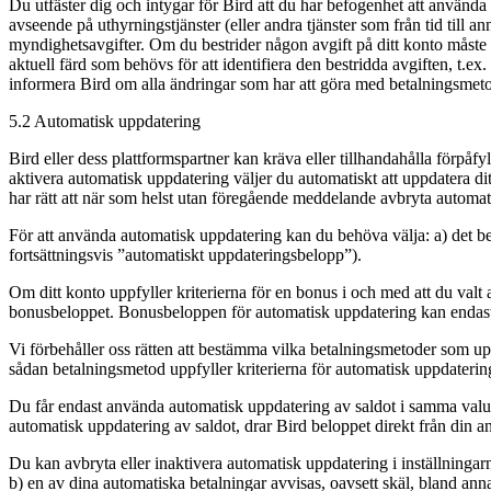
Du utfäster dig och intygar för Bird att du har befogenhet att använda
avseende på uthyrningstjänster (eller andra tjänster som från tid till 
myndighetsavgifter. Om du bestrider någon avgift på ditt konto måste 
aktuell färd som behövs för att identifiera den bestridda avgiften, t.e
informera Bird om alla ändringar som har att göra med betalningsmet
5.2 Automatisk uppdatering
Bird eller dess plattformspartner kan kräva eller tillhandahålla förpå
aktivera automatisk uppdatering väljer du automatiskt att uppdatera ditt
har rätt att när som helst utan föregående meddelande avbryta automat
För att använda automatisk uppdatering kan du behöva välja: a) det belo
fortsättningsvis ”automatiskt uppdateringsbelopp”).
Om ditt konto uppfyller kriterierna för en bonus i och med att du valt
bonusbeloppet. Bonusbeloppen för automatisk uppdatering kan endast a
Vi förbehåller oss rätten att bestämma vilka betalningsmetoder som upp
sådan betalningsmetod uppfyller kriterierna för automatisk uppdaterin
Du får endast använda automatisk uppdatering av saldot i samma valu
automatisk uppdatering av saldot, drar Bird beloppet direkt från din an
Du kan avbryta eller inaktivera automatisk uppdatering i inställningarna
b) en av dina automatiska betalningar avvisas, oavsett skäl, bland anna