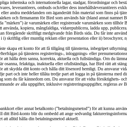
lämpliga inhemska och internationella lagar, stadgar, förordningar och be
ensgivares, leverantörers, ombuds och/eller dess innehållsleverantörers 
eller andra meddelanden om äganderätt från material som finns på tjäns
ken och firmanamn för Bird som används här (bland annat namnet Bird
 ”märken”) är varumärken eller registrerade varumärken som tillhör Bir
sätt använda, kopiera, mångfaldiga, vidarepublicera, ladda upp, publicer
utan föregående skriftligt medgivande från Birds sida. Du får inte använd
skriftlig eller muntlig reklam eller presentation eller ii) broschyrer, ny
 skapa ett konto för att få tillgång till tjänsterna, inbegripet uthyrnings
efterfrågas på tjänstens registrerings-, inloggnings- eller prenumerati
ör att hålla dem sanna, korrekta, aktuella och fullständiga. Om du lämnar
r osanna, felaktiga, inaktuella eller ofullständiga, har Bird rätt att stäng
 att skydda ditt konto och hålla ditt lösenord hemligt. Du ansvarar vidar
 part och inte heller tillåta tredje part att logga in på tjänsterna med
ång som du får kännedom om. Du ansvarar för att vidta försiktighets- oc
ande av alla uppgifter, inklusive registreringsuppgifter, regleras av Bi
bankkort eller annat betalkonto (”betalningsmetod”) för att kunna använda
till ditt Bird-konto blir du ombedd att ange sedvanlig faktureringsinform
t att alltid hålla din betalningsmetod aktuell.