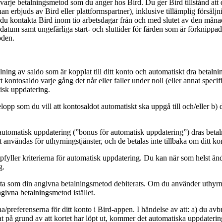
 varje betalningsmetod som du anger hos Bird. Du ger Bird tillstånd att
annan erbjuds av Bird eller plattformspartner), inklusive tillämplig förs
du kontakta Bird inom tio arbetsdagar från och med slutet av den månad
x. datum samt ungefärliga start- och sluttider för färden som är förknipp
oden.
fyllning av saldo som är kopplat till ditt konto och automatiskt dra bet
 kontosaldo varje gång det når eller faller under noll (eller annat specif
isk uppdatering.
pp som du vill att kontosaldot automatiskt ska uppgå till och/eller b) d
 automatisk uppdatering (”bonus för automatisk uppdatering”) dras betaln
nvändas för uthyrningstjänster, och de betalas inte tillbaka om ditt ko
fyller kriterierna för automatisk uppdatering. Du kan när som helst änd
g.
ta som din angivna betalningsmetod debiterats. Om du använder uthyrni
givna betalningsmetod istället.
/preferenserna för ditt konto i Bird-appen. I händelse av att: a) du avbr
t på grund av att kortet har löpt ut, kommer det automatiska uppdaterings