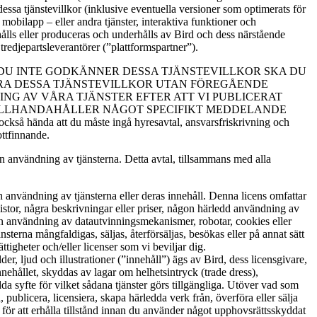
ssa tjänstevillkor (inklusive eventuella versioner som optimerats för
 mobilapp – eller andra tjänster, interaktiva funktioner och
ålls eller produceras och underhålls av Bird och dess närstående
tredjepartsleverantörer (”plattformspartner”).
 DU INTE GODKÄNNER DESSA TJÄNSTEVILLKOR SKA DU
DRA DESSA TJÄNSTEVILLKOR UTAN FÖREGÅENDE
G AV VÅRA TJÄNSTER EFTER ATT VI PUBLICERAT
TILLHANDAHÅLLER NÅGOT SPECIFIKT MEDDELANDE
att du måste ingå hyresavtal, ansvarsfriskrivning och
ottfinnande.
in användning av tjänsterna. Detta avtal, tillsammans med alla
och användning av tjänsterna eller deras innehåll. Denna licens omfattar
istor, några beskrivningar eller priser, någon härledd användning av
gon användning av datautvinningsmekanismer, robotar, cookies eller
sterna mångfaldigas, säljas, återförsäljas, besökas eller på annat sätt
igheter och/eller licenser som vi beviljar dig.
lder, ljud och illustrationer (”innehåll”) ägs av Bird, dess licensgivare,
nehållet, skyddas av lagar om helhetsintryck (trade dress),
da syfte för vilket sådana tjänster görs tillgängliga. Utöver vad som
, publicera, licensiera, skapa härledda verk från, överföra eller sälja
 för att erhålla tillstånd innan du använder något upphovsrättsskyddat