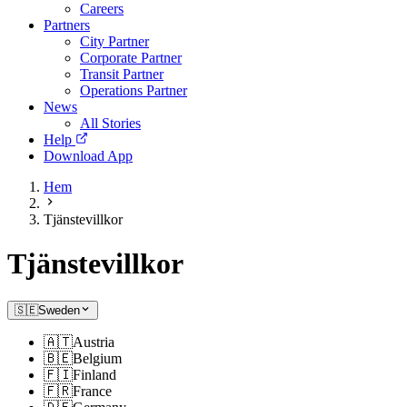
Careers
Partners
City Partner
Corporate Partner
Transit Partner
Operations Partner
News
All Stories
Help
Download App
Hem
Tjänstevillkor
Tjänstevillkor
🇸🇪
Sweden
🇦🇹
Austria
🇧🇪
Belgium
🇫🇮
Finland
🇫🇷
France