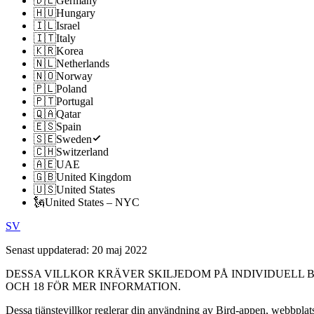
🇩🇪
Germany
🇭🇺
Hungary
🇮🇱
Israel
🇮🇹
Italy
🇰🇷
Korea
🇳🇱
Netherlands
🇳🇴
Norway
🇵🇱
Poland
🇵🇹
Portugal
🇶🇦
Qatar
🇪🇸
Spain
🇸🇪
Sweden
🇨🇭
Switzerland
🇦🇪
UAE
🇬🇧
United Kingdom
🇺🇸
United States
🗽
United States – NYC
SV
Senast uppdaterad:
20 maj 2022
DESSA VILLKOR KRÄVER SKILJEDOM PÅ INDIVIDUELL B
OCH 18 FÖR MER INFORMATION.
Dessa tjänstevillkor reglerar din användning av Bird-appen, webbplats