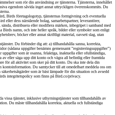
stämmelser som rör din användning av tjänsterna. Tjänsterna, innehållet
exklusiva egendom såvida inget annat uttryckligen överenskommits. Du
terna.
, Birds företagslogotyp, tjänsternas formgivning och eventuella
d eller dess närstående bolag, samarbetspartner, leverantörer,
a, sända, distribuera eller modifiera märken, inbegripet i samband med
a Birds namn, och inte heller språk, bilder eller symboler som enligt
hetsbrev, böcker eller annat skriftligt material, oavsett slag, utan
tjänster. Du förbinder dig att: a) tillhandahålla sanna, korrekta,
onssidor (sådana uppgifter benämns gemensamt ”registreringsuppgifter”)
 uppgifter som är osanna, felaktiga, inaktuella eller ofullständiga,
a av eller säga upp ditt konto och vägra all befintlig eller framtida
e för all aktivitet som sker på ditt konto. Du ska inte dela din
 din kontoinformation. Du samtycker till att omedelbart meddela oss om
h säkerhetsåtgärder som är bäst lämpade för din situation och avsedd
rds integritetspolicy som finns på Bird.co/privacy.
 vissa tjänster, inklusive uthyrningstjänster som tillhandahålls av
ation. Du måste tillhandahålla korrekta, aktuella och fullständiga