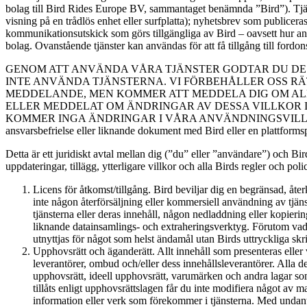
bolag till Bird Rides Europe BV, sammantaget benämnda ”Bird”). Tjänst
visning på en trådlös enhet eller surfplatta); nyhetsbrev som publiceras
kommunikationsutskick som görs tillgängliga av Bird – oavsett hur anv
bolag. Ovanstående tjänster kan användas för att få tillgång till fordo
GENOM ATT ANVÄNDA VÅRA TJÄNSTER GODTAR DU DE 
INTE ANVÄNDA TJÄNSTERNA. VI FÖRBEHÅLLER OSS RÄ
MEDDELANDE, MEN KOMMER ATT MEDDELA DIG OM ALL
ELLER MEDDELAT OM ÄNDRINGAR AV DESSA VILLKOR 
KOMMER INGA ÄNDRINGAR I VÅRA ANVÄNDNINGSVILLKOR ATT GÄLL
ansvarsbefrielse eller liknande dokument med Bird eller en plattformspa
Detta är ett juridiskt avtal mellan dig (”du” eller ”användare”) och B
uppdateringar, tillägg, ytterligare villkor och alla Birds regler och po
Licens för åtkomst/tillgång. Bird beviljar dig en begränsad, åter
inte någon återförsäljning eller kommersiell användning av tjän
tjänsterna eller deras innehåll, någon nedladdning eller kopier
liknande datainsamlings- och extraheringsverktyg. Förutom vad som
utnyttjas för något som helst ändamål utan Birds uttryckliga skr
Upphovsrätt och äganderätt. Allt innehåll som presenteras eller vis
leverantörer, ombud och/eller dess innehållsleverantörer. Alla d
upphovsrätt, ideell upphovsrätt, varumärken och andra lagar som 
tillåts enligt upphovsrättslagen får du inte modifiera något av ma
information eller verk som förekommer i tjänsterna. Med undantag