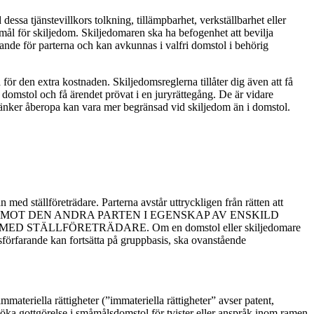
ssa tjänstevillkors tolkning, tillämpbarhet, verkställbarhet eller
öremål för skiljedom. Skiljedomaren ska ha befogenhet att bevilja
dande för parterna och kan avkunnas i valfri domstol i behörig
ör den extra kostnaden. Skiljedomsreglerna tillåter dig även att få
i domstol och få ärendet prövat i en juryrättegång. De är vidare
n tänker åberopa kan vara mer begränsad vid skiljedom än i domstol.
med ställföreträdare. Parterna avstår uttryckligen från rätten att
NSPRÅK MOT DEN ANDRA PARTEN I EGENSKAP AV ENSKILD
ÄLLFÖRETRÄDARE. Om en domstol eller skiljedomare
domsförfarande kan fortsätta på gruppbasis, ska ovanstående
mmateriella rättigheter (”immateriella rättigheter” avser patent,
 söka gottgörelse i småmålsdomstol för tvister eller anspråk inom ramen