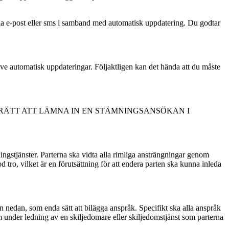
g via e-post eller sms i samband med automatisk uppdatering. Du godtar
sive automatisk uppdateringar. Följaktligen kan det hända att du måste
 RÄTT ATT LÄMNA IN EN STÄMNINGSANSÖKAN I
gstjänster. Parterna ska vidta alla rimliga ansträngningar genom
od tro, vilket är en förutsättning för att endera parten ska kunna inleda
nedan, som enda sätt att bilägga anspråk. Specifikt ska alla anspråk
m under ledning av en skiljedomare eller skiljedomstjänst som parterna