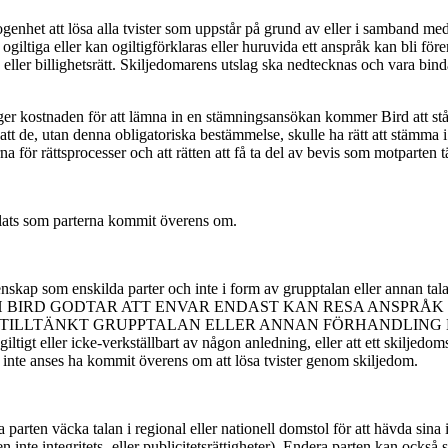
nhet att lösa alla tvister som uppstår på grund av eller i samband med de
r ogiltiga eller kan ogiltigförklaras eller huruvida ett anspråk kan bli f
eller billighetsrätt. Skiljedomarens utslag ska nedtecknas och vara bin
ger kostnaden för att lämna in en stämningsansökan kommer Bird att stå f
 att de, utan denna obligatoriska bestämmelse, skulle ha rätt att stämma 
a för rättsprocesser och att rätten att få ta del av bevis som motparte
lats som parterna kommit överens om.
nskap som enskilda parter och inte i form av grupptalan eller annan talan 
pbasis. DU OCH BIRD GODTAR ATT ENVAR ENDAST KAN RESA A
LLTÄNKT GRUPPTALAN ELLER ANNAN FÖRHANDLING MED ST
ogiltigt eller icke-verkställbart av någon anledning, eller att ett skilje
a inte anses ha kommit överens om att lösa tvister genom skiljedom.
 parten väcka talan i regional eller nationell domstol för att hävda sina i
 inte integritets- eller publicitetsrättigheter). Endera parten kan också