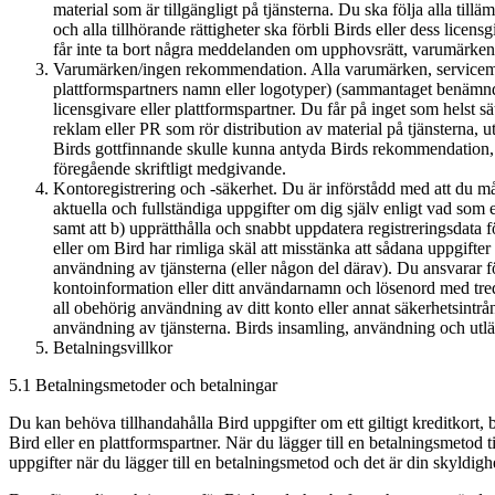
material som är tillgängligt på tjänsterna. Du ska följa alla til
och alla tillhörande rättigheter ska förbli Birds eller dess lic
får inte ta bort några meddelanden om upphovsrätt, varumärken 
Varumärken/ingen rekommendation. Alla varumärken, servicemär
plattformspartners namn eller logotyper) (sammantaget benämnda
licensgivare eller plattformspartner. Du får på inget som helst 
reklam eller PR som rör distribution av material på tjänsterna, 
Birds gottfinnande skulle kunna antyda Birds rekommendation, i i) 
föregående skriftligt medgivande.
Kontoregistrering och -säkerhet. Du är införstådd med att du måste
aktuella och fullständiga uppgifter om dig själv enligt vad som 
samt att b) upprätthålla och snabbt uppdatera registreringsdata f
eller om Bird har rimliga skäl att misstänka att sådana uppgifter ä
användning av tjänsterna (eller någon del därav). Du ansvarar för
kontoinformation eller ditt användarnamn och lösenord med tredje
all obehörig användning av ditt konto eller annat säkerhetsintr
användning av tjänsterna. Birds insamling, användning och utlämn
Betalningsvillkor
5.1 Betalningsmetoder och betalningar
Du kan behöva tillhandahålla Bird uppgifter om ett giltigt kreditkort, 
Bird eller en plattformspartner. När du lägger till en betalningsmetod 
uppgifter när du lägger till en betalningsmetod och det är din skyldighe