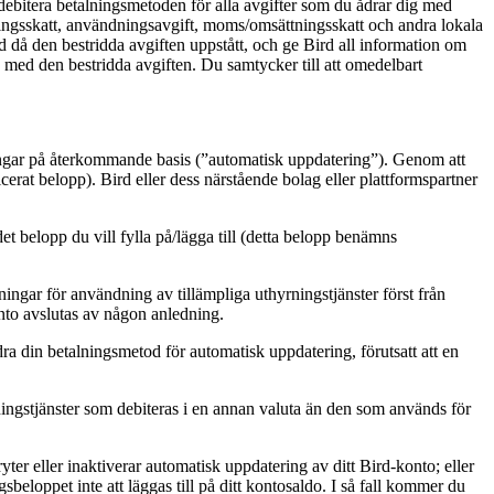
 debitera betalningsmetoden för alla avgifter som du ådrar dig med
äljningsskatt, användningsavgift, moms/omsättningsskatt och andra lokala
 då den bestridda avgiften uppstått, och ge Bird all information om
ad med den bestridda avgiften. Du samtycker till att omedelbart
alningar på återkommande basis (”automatisk uppdatering”). Genom att
icerat belopp). Bird eller dess närstående bolag eller plattformspartner
et belopp du vill fylla på/lägga till (detta belopp benämns
ingar för användning av tillämpliga uthyrningstjänster först från
nto avslutas av någon anledning.
ra din betalningsmetod för automatisk uppdatering, förutsatt att en
ngstjänster som debiteras i en annan valuta än den som används för
yter eller inaktiverar automatisk uppdatering av ditt Bird-konto; eller
beloppet inte att läggas till på ditt kontosaldo. I så fall kommer du