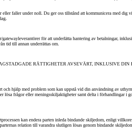
når eller faller under noll. Du ger oss tillstånd att kommunicera med di
lag.
r/gatewayleverantörer för att underlätta hantering av betalningar, inklu
ån tid till annan underrättas om.
LAGSTADGADE RÄTTIGHETER AVSEVÄRT, INKLUSIVE DIN
rt och hjälp med problem som kan uppstå vid din användning av uthyrnin
er lösa frågor eller meningsskiljaktigheter samt delta i förhandlingar i g
cessen kan endera parten inleda bindande skiljedom, enligt villkoren 
arternas relation till varandra slutligen lösas genom bindande skiljedo