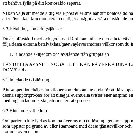
att behöva fylla på ditt kontosaldo separat.
Vi kan välja att meddela dig via e-post eller sms när ditt kontosaldo 
att vi även kan kommunicera med dig via något av våra närstående bo
5.3 Betalningshanteringstjänster
Du är införstådd med och godtar att Bird kan anlita externa betalväxla
följa dessa externa betalväxlars/gatewayleverantörers villkor som du fr
Bindande skiljedom och avstående från grupptalan
LÄS DETTA AVSNITT NOGA – DET KAN PÅVERKA DINA 
DOMSTOL.
6.1 Inledande tvistlösning
Bird-appen innehåller funktioner som du kan använda för att få suppo
denna supportprocess för att bilägga eventuella tvister eller anspråk ell
medlingsförfarande, skiljedom eller rättsprocess.
6.2 Bindande skiljedom
Om parterna inte lyckas komma överens om en lösning genom supportpro
som uppstår på grund av eller i samband med dessa tjänstevillkor och p
kommit överens om.