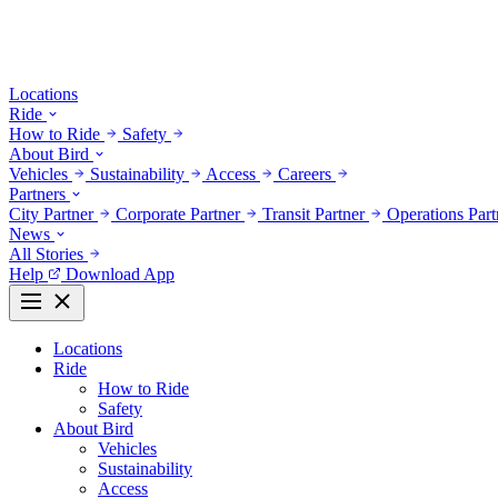
Locations
Ride
How to Ride
Safety
About Bird
Vehicles
Sustainability
Access
Careers
Partners
City Partner
Corporate Partner
Transit Partner
Operations Par
News
All Stories
Help
Download App
Locations
Ride
How to Ride
Safety
About Bird
Vehicles
Sustainability
Access