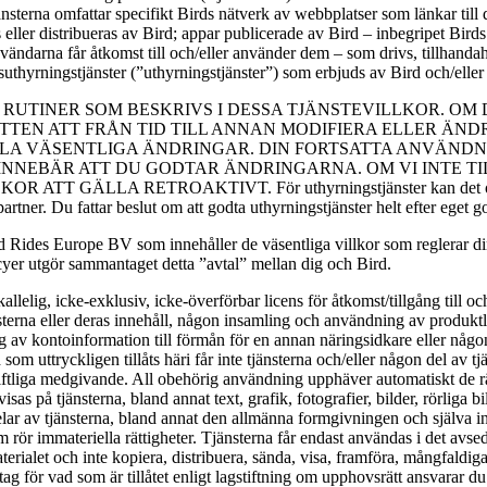
erna omfattar specifikt Birds nätverk av webbplatser som länkar till de
 eller distribueras av Bird; appar publicerade av Bird – inbegripet Birds
ändarna får åtkomst till och/eller använder dem – som drivs, tillhandah
nsuthyrningstjänster (”uthyrningstjänster”) som erbjuds av Bird och/eller 
RUTINER SOM BESKRIVS I DESSA TJÄNSTEVILLKOR. OM
TTEN ATT FRÅN TID TILL ANNAN MODIFIERA ELLER ÄN
A VÄSENTLIGA ÄNDRINGAR. DIN FORTSATTA ANVÄNDNIN
INNEBÄR ATT DU GODTAR ÄNDRINGARNA. OM VI INTE 
A RETROAKTIVT. För uthyrningstjänster kan det också hända 
rtner. Du fattar beslut om att godta uthyrningstjänster helt efter eget g
ird Rides Europe BV som innehåller de väsentliga villkor som reglerar d
licyer utgör sammantaget detta ”avtal” mellan dig och Bird.
kallelig, icke-exklusiv, icke-överförbar licens för åtkomst/tillgång till 
sterna eller deras innehåll, någon insamling och användning av produktl
ing av kontoinformation till förmån för en annan näringsidkare eller nå
 uttryckligen tillåts häri får inte tjänsterna och/eller någon del av tjän
iftliga medgivande. All obehörig användning upphäver automatiskt de rätt
as på tjänsterna, bland annat text, grafik, fotografier, bilder, rörliga bi
elar av tjänsterna, bland annat den allmänna formgivningen och själva in
rör immateriella rättigheter. Tjänsterna får endast användas i det avsed
terialet och inte kopiera, distribuera, sända, visa, framföra, mångfaldiga
 för vad som är tillåtet enligt lagstiftning om upphovsrätt ansvarar du